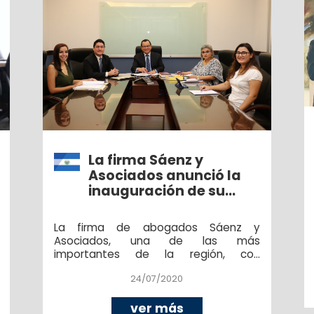
La firma Sáenz y
Asociados anunció la
inauguración de su
departamento
Económico Financiero
La firma de abogados Sáenz y
Asociados, una de las más
importantes de la región, con
presencia en toda Centroamérica,
24/07/2020
informó la apertura del nuevo
departamento Departamento
Económico-Financiero, el cual tiene
ver más