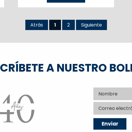
como objetivo incorporar un servicio
especializado en estas áreas, que
complementan el servicio legal que ya
presta a sus clientes; ampliando de
Atrás
1
2
Siguiente
esta manera la oferta en una sola
entidad asesora.
CRÍBETE A NUESTRO BOL