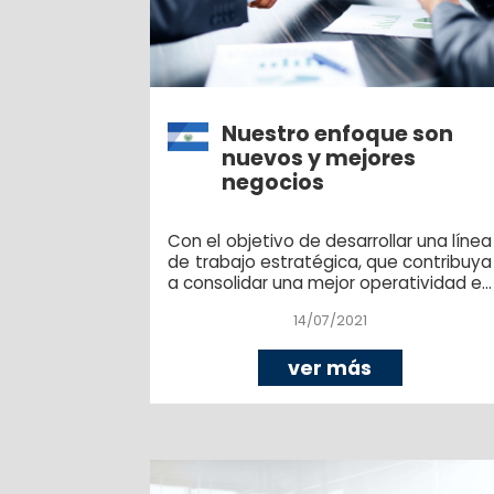
Nuestro enfoque son
nuevos y mejores
negocios
Con el objetivo de desarrollar una línea
de trabajo estratégica, que contribuya
a consolidar una mejor operatividad en
El Salvador y la región
14/07/2021
centroamericana; como firma de
abogados, hemos establecido una
nueva visión administrativa y de
ver más
liderazgos, que nos permitirá innovar
nuestros servicios y contribuir a la
productividad empresarial, para la
promoción del empleo y la
dinamización de la economía.