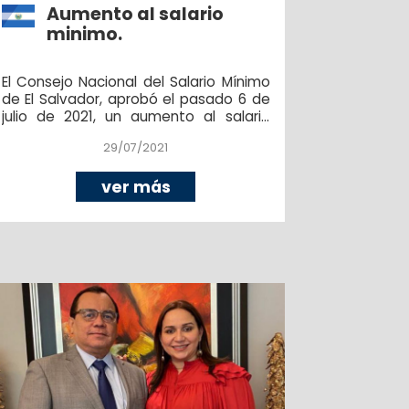
Aumento al salario
minimo.
El Consejo Nacional del Salario Mínimo
de El Salvador, aprobó el pasado 6 de
julio de 2021, un aumento al salario
mínimo, efectivo a partir del mes de
29/07/2021
agosto. Los trabajadores beneficiados
con dicha medida serán de los
sectores comercio; servicios; industria;
ver más
maquila textil y confección; sector
agropecuario; beneficios de café;
recolección de caña de azúcar e
ingenios azucareros.