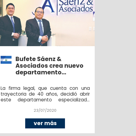
Bufete Sáenz &
Asociados crea nuevo
departamento
económico-financiero
La firma legal, que cuenta con una
trayectoria de 40 años, decidió abrir
este departamento especializado
dada la necesidad de las empresas
23/07/2020
por recibir asesoría a problemas
originados por la emergencia del
COVID -19.
ver más