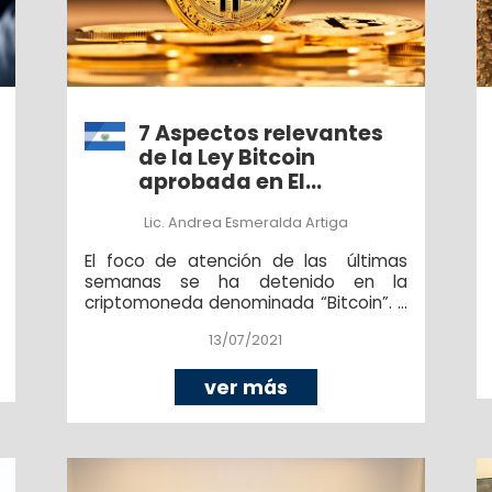
7 Aspectos relevantes
de la Ley Bitcoin
aprobada en El
Salvador
Lic. Andrea Esmeralda Artiga
El foco de atención de las últimas
semanas se ha detenido en la
criptomoneda denominada “Bitcoin”. Y
es que este es un tipo de
13/07/2021
criptomoneda o divisa digital que fue
creada por Satoshi Nakamoto – un
pseudónimo de un individuo o grupo
ver más
de individuos que aún permanece en
el anonimato– y que fue lanzada en el
año 2009.