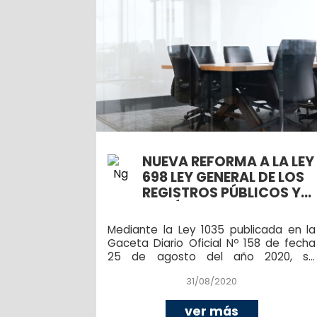
NUEVA REFORMA A LA LEY
698 LEY GENERAL DE LOS
REGISTROS PÚBLICOS Y
AL CÓDIGO DE
COMERCIO DE LA
Mediante la Ley 1035 publicada en la
REPÚBLICA DE
Gaceta Diario Oficial Nº 158 de fecha
NICARAGUA
25 de agosto del año 2020, se
aprueba la reforma a la Ley 698 Ley
31/08/2020
General de Registros Públicos y al
Código de Comercio de la República
de Nicaragua.
ver más